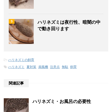
9
ハリネズミは夜行性、暗闇の中
で動き回ります
-
ハリネズミの飼育
-
ハリネズミ
,
夏対策
,
扇風機
,
注意点
,
無駄
,
飼育
関連記事
ハリネズミ・お風呂の必要性