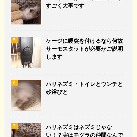
すごく大事です
5
ケージに暖突を付けるなら何故
サーモスタットが必要かご説明
します
6
ハリネズミ・トイレとウンチと
砂浴びと
7
ハリネズミはネズミじゃな
い！？実はモグラの仲間なんで