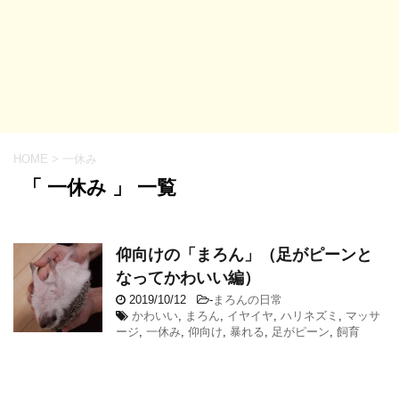
HOME
>
一休み
「 一休み 」 一覧
仰向けの「まろん」（足がピーンと
なってかわいい編）
2019/10/12
-
まろんの日常
かわいい
,
まろん
,
イヤイヤ
,
ハリネズミ
,
マッサ
ージ
,
一休み
,
仰向け
,
暴れる
,
足がピーン
,
飼育