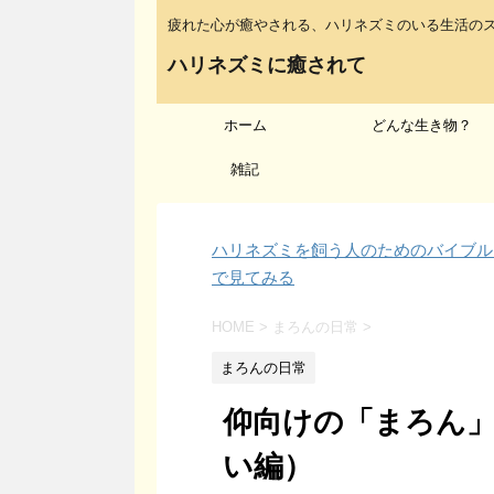
疲れた心が癒やされる、ハリネズミのいる生活の
ハリネズミに癒されて
ホーム
どんな生き物？
雑記
ハリネズミを飼う人のためのバイブル「ハ
で見てみる
HOME
>
まろんの日常
>
まろんの日常
仰向けの「まろん
い編）