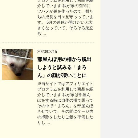
プログラムを利用して商品を紹
介しています 我が家の玄関に
ツバメが巣を作ったので、雛た
ちの成長を日々見守っっていま
す。 5月の連休が開けだいぶ大
きくなっていて、そろそろ巣立
ち ...
2020/02/15
部屋んぽ用の柵から脱出
しようと試みる「まろ
ん」の顔が凄いことに
※当サイトではアフィリエイト
プログラムを利用して商品を紹
介しています 我が家は部屋ん
ぽをする時は自作の柵で囲って
その中で「まろん」を部屋んぽ
させていて、その間にケージ内
の掃除をしたりご飯を準備した
りし ...