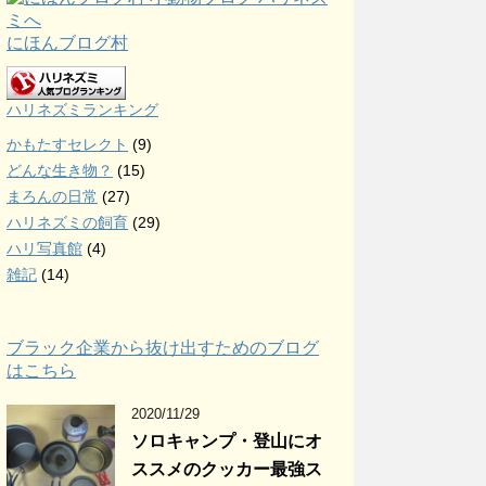
にほんブログ村
ハリネズミランキング
かもたすセレクト
(9)
どんな生き物？
(15)
まろんの日常
(27)
ハリネズミの飼育
(29)
ハリ写真館
(4)
雑記
(14)
ブラック企業から抜け出すためのブログ
はこちら
2020/11/29
ソロキャンプ・登山にオ
ススメのクッカー最強ス